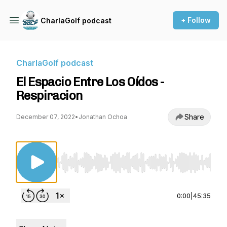
+ Follow
CharlaGolf podcast
CharlaGolf podcast
El Espacio Entre Los Oídos -
Respiracion
Share
December 07, 2022
•
Jonathan Ochoa
Use Left/Right to seek, Home/End to jump to st
0:00
|
45:35