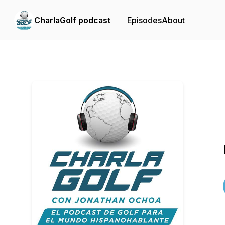
CharlaGolf podcast
Episodes
About