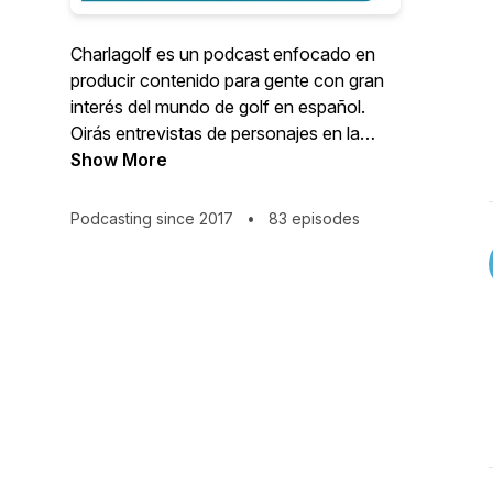
Charlagolf es un podcast enfocado en
producir contenido para gente con gran
interés del mundo de golf en español.
Oirás entrevistas de personajes en la
industria de golf, periodistas, historietas
Show More
de sitios golfisticos, profesionales de golf
y mucho más del mundo de golf
Podcasting since 2017
•
83 episodes
hispanohablante.