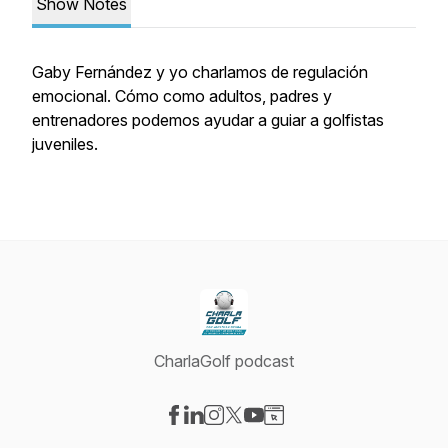
Show Notes
Gaby Fernández y yo charlamos de regulación
emocional. Cómo como adultos, padres y
entrenadores podemos ayudar a guiar a golfistas
juveniles.
CharlaGolf podcast
Visit our Facebook page
Visit our LinkedIn page
Visit our Instagram page
Visit our X-com page
Visit our YouTube page
Visit our Website page