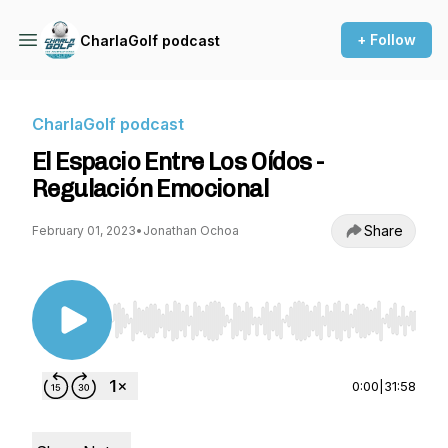
+ Follow
CharlaGolf podcast
CharlaGolf podcast
El Espacio Entre Los Oídos -
Regulación Emocional
Share
February 01, 2023
•
Jonathan Ochoa
Use Left/Right to seek, Home/End to jump to st
0:00
|
31:58