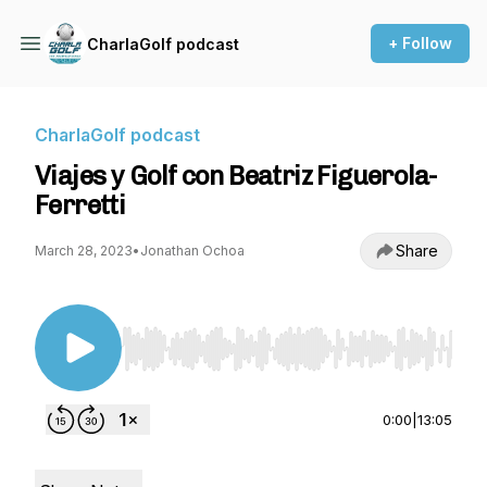
+ Follow
CharlaGolf podcast
CharlaGolf podcast
Viajes y Golf con Beatriz Figuerola-
Ferretti
Share
March 28, 2023
•
Jonathan Ochoa
Use Left/Right to seek, Home/End to jump to st
0:00
|
13:05