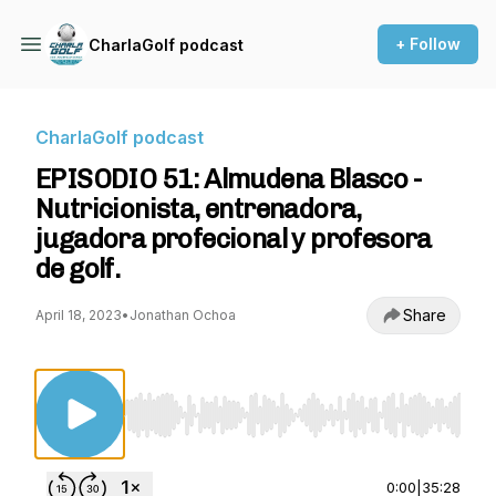
+ Follow
CharlaGolf podcast
CharlaGolf podcast
EPISODIO 51: Almudena Blasco -
Nutricionista, entrenadora,
jugadora profecional y profesora
de golf.
Share
April 18, 2023
•
Jonathan Ochoa
Use Left/Right to seek, Home/End to jump to st
0:00
|
35:28