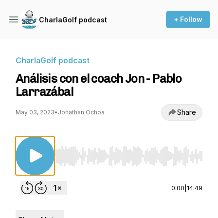
+ Follow
CharlaGolf podcast
CharlaGolf podcast
Análisis con el coach Jon - Pablo
Larrazábal
Share
May 03, 2023
•
Jonathan Ochoa
Use Left/Right to seek, Home/End to jump to st
0:00
|
14:49