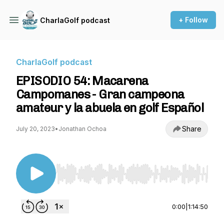
+ Follow
CharlaGolf podcast
CharlaGolf podcast
EPISODIO 54: Macarena
Campomanes - Gran campeona
amateur y la abuela en golf Español
Share
July 20, 2023
•
Jonathan Ochoa
Use Left/Right to seek, Home/End to jump to st
0:00
|
1:14:50