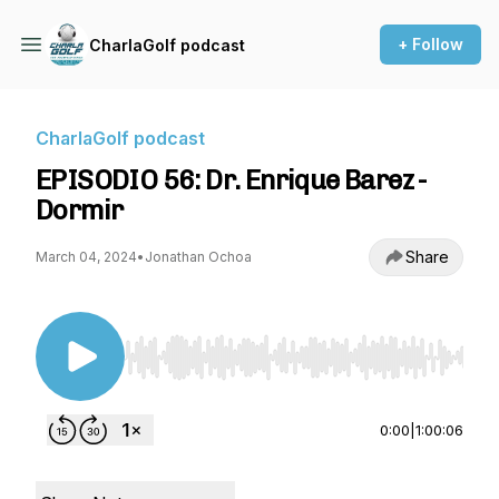
+ Follow
CharlaGolf podcast
CharlaGolf podcast
EPISODIO 56: Dr. Enrique Barez -
Dormir
Share
March 04, 2024
•
Jonathan Ochoa
Use Left/Right to seek, Home/End to jump to st
0:00
|
1:00:06